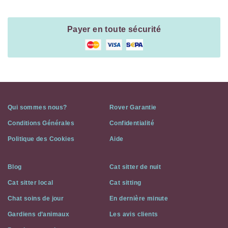
Payer en toute sécurité
Qui sommes nous?
Rover Garantie
Conditions Générales
Confidentialité
Politique des Cookies
Aide
Blog
Cat sitter de nuit
Cat sitter local
Cat sitting
Chat soins de jour
En dernière minute
Gardiens d’animaux
Les avis clients