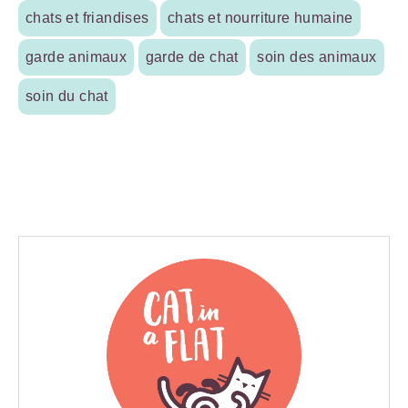
chats et friandises
chats et nourriture humaine
garde animaux
garde de chat
soin des animaux
soin du chat