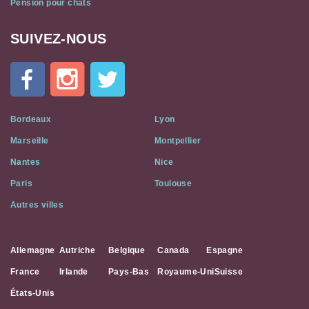
Pension pour chats
SUIVEZ-NOUS
Cat
In
A
Flat
on
Social
Bordeaux
Lyon
Media
Marseille
Montpellier
Nantes
Nice
Paris
Toulouse
Autres villes
Allemagne
Autriche
Belgique
Canada
Espagne
France
Irlande
Pays-Bas
Royaume-Uni
Suisse
États-Unis