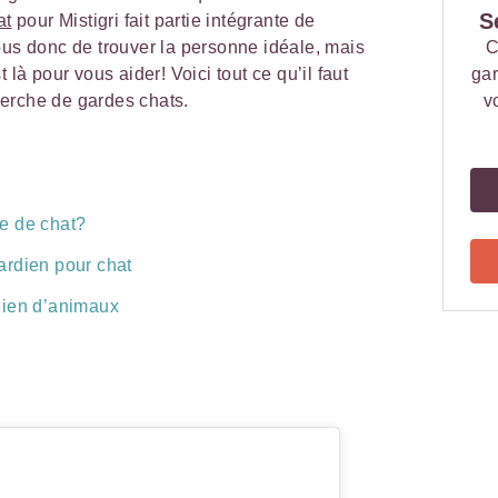
S
at
pour Mistigri fait partie intégrante de
ous donc de trouver la personne idéale, mais
C
t là pour vous aider! Voici tout ce qu’il faut
gar
cherche de gardes chats.
v
e de chat?
ardien pour chat
dien d’animaux