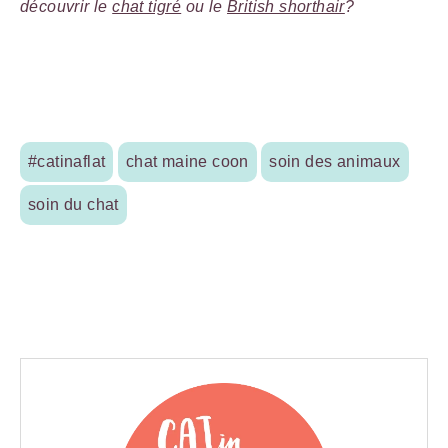
découvrir le
chat tigré
ou le
British shorthair
?
#catinaflat
chat maine coon
soin des animaux
soin du chat