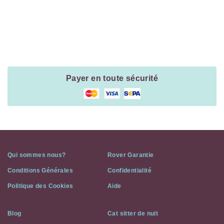
Payment
Method
Information
Payer en toute sécurité
Qui sommes nous?
Rover Garantie
Conditions Générales
Confidentialité
Politique des Cookies
Aide
Blog
Cat sitter de nuit