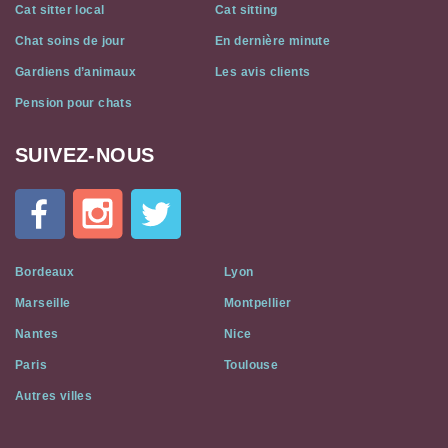
Cat sitter local
Cat sitting
Chat soins de jour
En dernière minute
Gardiens d’animaux
Les avis clients
Pension pour chats
SUIVEZ-NOUS
Cat
In
A
Flat
on
Social
Bordeaux
Lyon
Media
Marseille
Montpellier
Nantes
Nice
Paris
Toulouse
Autres villes