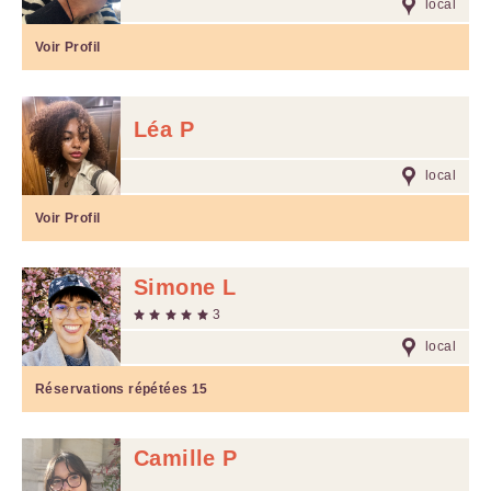
local
Voir Profil
Léa P
local
Voir Profil
Simone L
3
local
Réservations répétées
15
Camille P