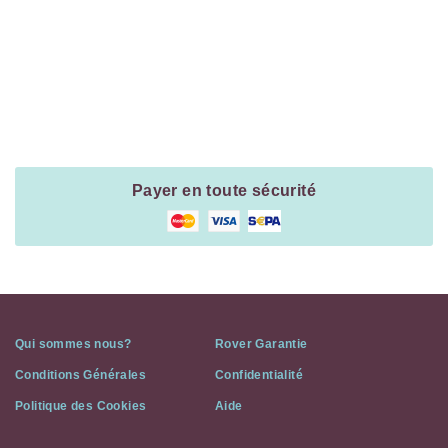
Payment
Method
Information
Payer en toute sécurité
Qui sommes nous?
Rover Garantie
Conditions Générales
Confidentialité
Politique des Cookies
Aide