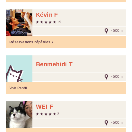
Kévin F
19
<500m
Réservations répétées
7
Benmehidi T
<500m
Voir Profil
WEI F
3
<500m