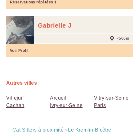
Réservations répétées
1
Gabrielle J
<500m
Voir Profil
Autres villes
Villejuif
Arcueil
Vitry-sur-Seine
Cachan
Ivry-sur-Seine
Paris
Breadcrumb
Cat Sitters à proximité
›
Le Kremlin-Bicêtre
Navigation