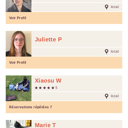
local
Voir Profil
Juliette P
local
Voir Profil
Xiaosu W
5
local
Réservations répétées
7
Marie T