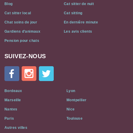
Blog
Cat sitter de nuit
Cat sitter local
Cat sitting
Chat soins de jour
En dernière minute
Gardiens d’animaux
Les avis clients
Pension pour chats
SUIVEZ-NOUS
Cat
In
A
Flat
on
Social
Bordeaux
Lyon
Media
Marseille
Montpellier
Nantes
Nice
Paris
Toulouse
Autres villes