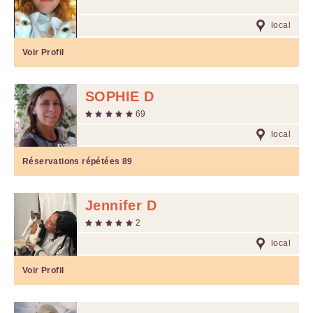
local
Voir Profil
SOPHIE D
69
local
Réservations répétées
89
Jennifer D
2
local
Voir Profil