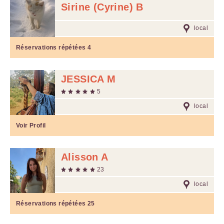
Sirine (Cyrine) B
local
Réservations répétées
4
JESSICA M
5
local
Voir Profil
Alisson A
23
local
Réservations répétées
25