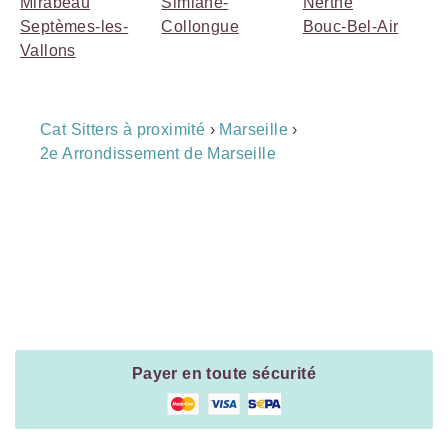
Mirabeau
Simiane-
Nerthe
Septèmes-les-
Collongue
Bouc-Bel-Air
Vallons
Breadcrumb
Cat Sitters à proximité
›
Marseille
›
Navigation
2e Arrondissement de Marseille
Payment
Method
Information
Payer en toute sécurité