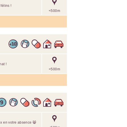
félins !
<500m
at !
<500m
ux en votre absence 😸