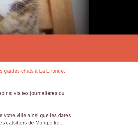
es
gardes chats à La Lironde,
ins: visites journalières ou
votre ville ainsi que les dates
s catsitters de Montpellier.