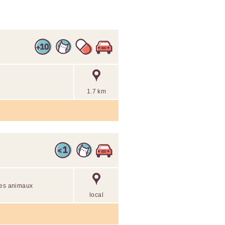
1.7 km
des animaux
local