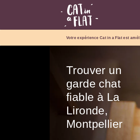
Votre expérience Cat in a Flat est amél
Trouver un
garde chat
fiable à La
Lironde,
Montpellier