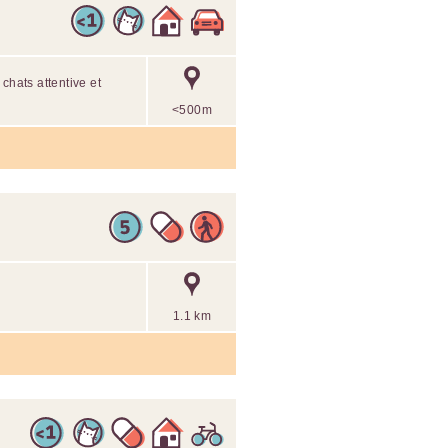
chats attentive et
<500m
1.1 km