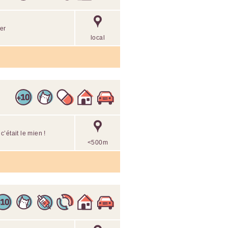
ier
local
’était le mien !
<500m