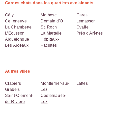
Gardes chats dans les quartiers avoisinants
Gély
Malbosc
Gares
Celleneuve
Domain d'O
Lemasson
La Chamberte
St. Roch
Ovalie
L’Écusson
La Martelle
Prés d'Arènes
Aiguelongue
Hôpitaux-
Les Arceaux
Facultés
Autres villes
Clapiers
Montferrier-sur-
Lattes
Grabels
Lez
Saint-Clément-
Castelnau-le-
de-Rivière
Lez