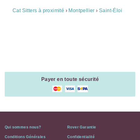
Breadcrumb
Cat Sitters à proximité
›
Montpellier
›
Saint-Éloi
Navigation
Payment
Method
Information
Payer en toute sécurité
Qui sommes nous?
Rover Garantie
Conditions Générales
Confidentialité