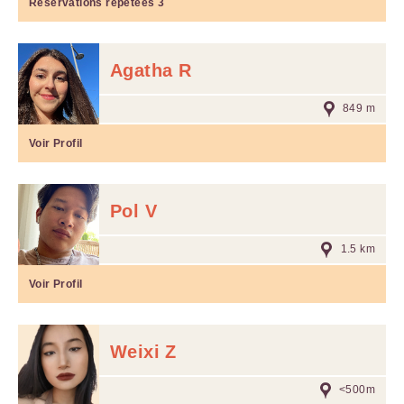
Réservations répétées
3
Agatha R
849 m
Voir Profil
Pol V
1.5 km
Voir Profil
Weixi Z
<500m