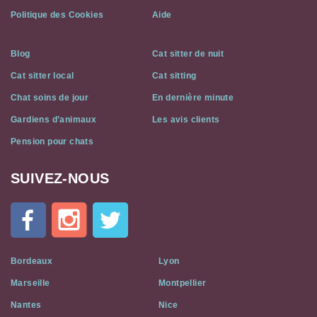
Politique des Cookies
Aide
Blog
Cat sitter de nuit
Cat sitter local
Cat sitting
Chat soins de jour
En dernière minute
Gardiens d’animaux
Les avis clients
Pension pour chats
SUIVEZ-NOUS
Cat
In
A
Flat
on
Social
Bordeaux
Lyon
Media
Marseille
Montpellier
Nantes
Nice