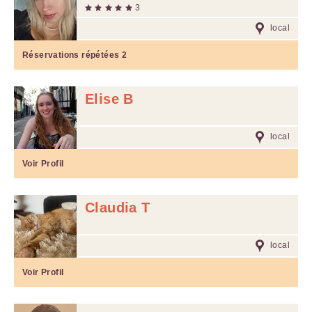
3
local
Réservations répétées
2
Elise B
local
Voir Profil
Claudia T
local
Voir Profil