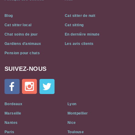
Blog
Cat sitter de nuit
Cat sitter local
Cat sitting
Chat soins de jour
En dernière minute
Gardiens d’animaux
Les avis clients
Pension pour chats
SUIVEZ-NOUS
Cat
In
A
Flat
on
Social
Bordeaux
Lyon
Media
Marseille
Montpellier
Nantes
Nice
Paris
Toulouse