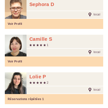
Sephora D
local
Voir Profil
Camille S
1
local
Voir Profil
Lolie P
2
local
Réservations répétées
1