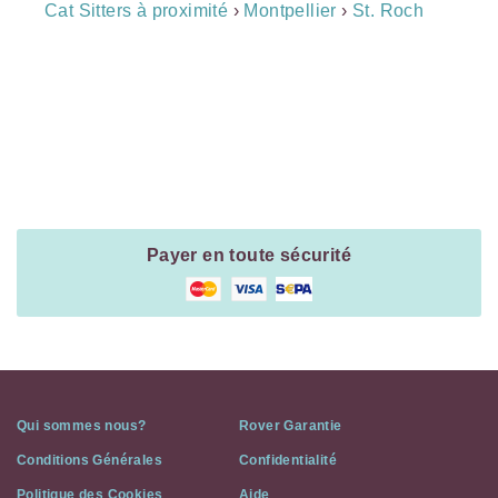
Breadcrumb
Cat Sitters à proximité
›
Montpellier
›
St. Roch
Navigation
Payment
Method
Information
Payer en toute sécurité
Qui sommes nous?
Rover Garantie
Conditions Générales
Confidentialité
Politique des Cookies
Aide