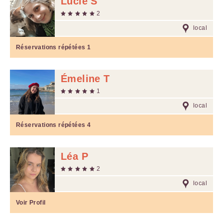
Lucie S
2
local
Réservations répétées
1
Émeline T
1
local
Réservations répétées
4
Léa P
2
local
Voir Profil