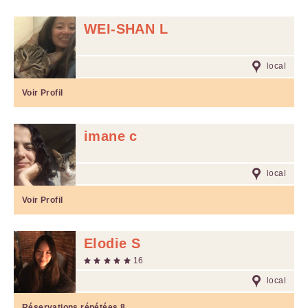
WEI-SHAN L
local
Voir Profil
imane c
local
Voir Profil
Elodie S
16
local
Réservations répétées
8