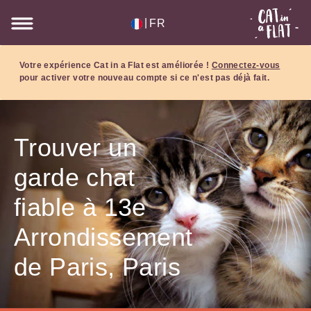
|
FR
Votre expérience Cat in a Flat est améliorée !
Connectez-vous
pour activer votre nouveau compte si ce n'est pas déjà fait.
Trouver un
garde chat
fiable à 13e
Arrondissement
de Paris, Paris