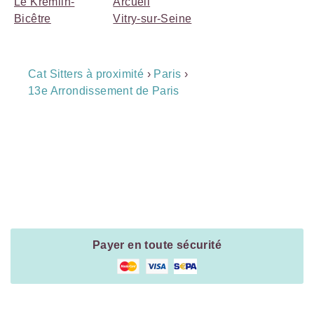
Le Kremlin-
Arcueil
Bicêtre
Vitry-sur-Seine
Breadcrumb
Cat Sitters à proximité
›
Paris
›
Navigation
13e Arrondissement de Paris
Payment
Method
Information
Payer en toute sécurité