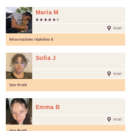
Maria M
4
local
Réservations répétées
6
Sofia J
local
Voir Profil
Emma B
local
Voir Profil