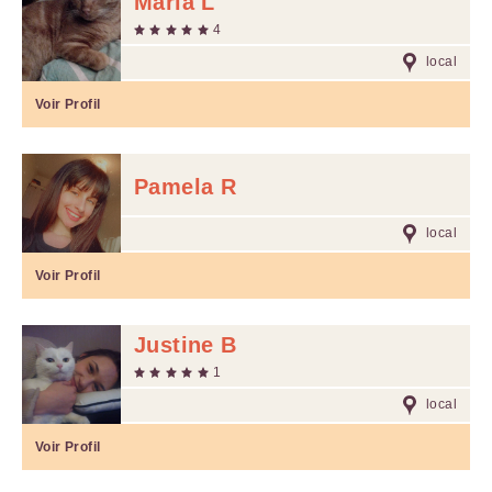
Maria L
4
local
Voir Profil
Pamela R
local
Voir Profil
Justine B
1
local
Voir Profil