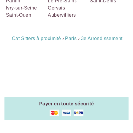
Pantin
Le Pré-Saint-
Saint-Denis
Ivry-sur-Seine
Gervais
Saint-Ouen
Aubervilliers
Breadcrumb
Cat Sitters à proximité
›
Paris
›
3e Arrondissement
Navigation
Payment
Method
Information
Payer en toute sécurité