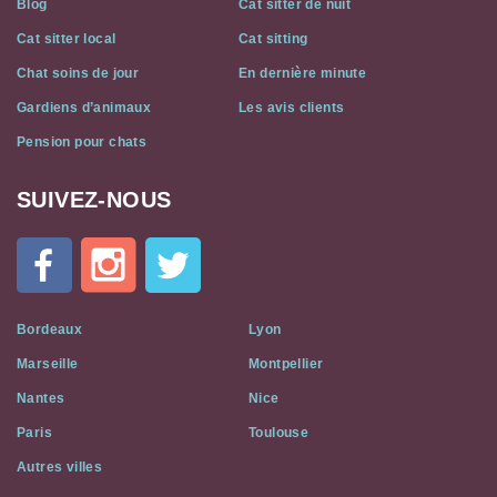
Blog
Cat sitter de nuit
Cat sitter local
Cat sitting
Chat soins de jour
En dernière minute
Gardiens d’animaux
Les avis clients
Pension pour chats
SUIVEZ-NOUS
Cat
In
A
Flat
on
Social
Bordeaux
Lyon
Media
Marseille
Montpellier
Nantes
Nice
Paris
Toulouse
Autres villes