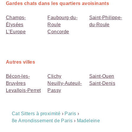
Gardes chats dans les quartiers avoisinants
Champs-
Faubourg-du-
Saint-Philippe-
Élysées
Roule
du-Roule
L'Europe
Concorde
Autres villes
Bécon-les-
Clichy
Saint-Ouen
Bruyères
Neuilly-Auteuil-
Saint-Denis
Levallois-Perret
Passy
Breadcrumb
Cat Sitters à proximité
›
Paris
›
Navigation
8e Arrondissement de Paris
›
Madeleine