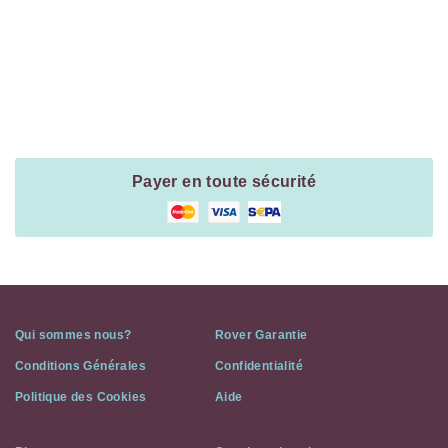
Payment
Method
Information
Payer en toute sécurité
Qui sommes nous?
Rover Garantie
Conditions Générales
Confidentialité
Politique des Cookies
Aide