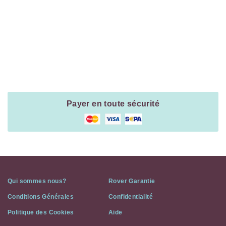
Navigation
Payment
Method
Information
Payer en toute sécurité
Qui sommes nous?
Rover Garantie
Conditions Générales
Confidentialité
Politique des Cookies
Aide