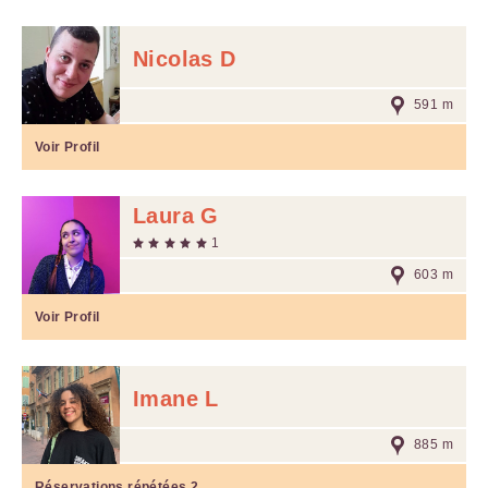
Nicolas D
591 m
Voir Profil
Laura G
1
603 m
Voir Profil
Imane L
885 m
Réservations répétées
2