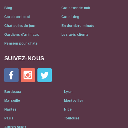
Blog
Cat sitter de nuit
Cat sitter local
Cat sitting
Chat soins de jour
En dernière minute
Gardiens d’animaux
Les avis clients
Pension pour chats
SUIVEZ-NOUS
Cat
In
A
Flat
on
Social
Bordeaux
Lyon
Media
Marseille
Montpellier
Nantes
Nice
Paris
Toulouse
Autres villes