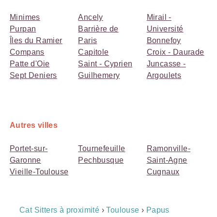
Minimes
Ancely
Mirail -
Purpan
Barrière de
Université
Îles du Ramier
Paris
Bonnefoy
Compans
Capitole
Croix - Daurade
Patte d'Oie
Saint - Cyprien
Juncasse -
Sept Deniers
Guilhemery
Argoulets
Autres villes
Portet-sur-
Tournefeuille
Ramonville-
Garonne
Pechbusque
Saint-Agne
Vieille-Toulouse
Cugnaux
Breadcrumb
Cat Sitters à proximité
›
Toulouse
›
Papus