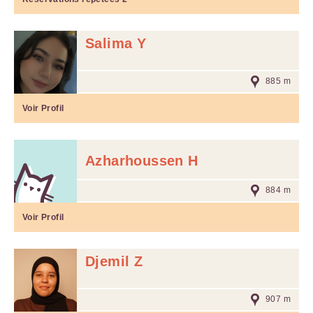
Salima Y
885 m
Voir Profil
Azharhoussen H
884 m
Voir Profil
Djemil Z
907 m